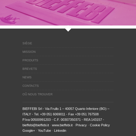
SIÈGE
MISSION
PRODUITS
BREVETS
NEWS
CONTACTS
OÛ NOUS TROUVER
BIEFFEBI Srl
- Via Frullo 1 – 40057 Quarto Inferiore (BO) –
ITALY - Tel. +39 051 6069011 - Fax +39 051 767508
P.Iva 00500991203 - C.F. 00307350371 - REA 143157 -
bieffebi@bieffebi.it
-
www.bieffebi.it
-
Privacy
-
Cookie Policy
Google+
-
YouTube
-
Linkedin