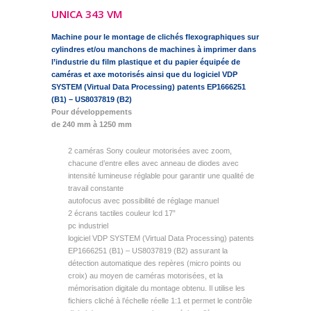
UNICA 343 VM
Machine pour le montage de clichés flexographiques sur
cylindres et/ou manchons de machines à imprimer dans
l’industrie du film plastique et du papier équipée de
caméras et axe motorisés ainsi que du logiciel
VDP
SYSTEM (Virtual Data Processing) patents EP1666251
(B1) – US8037819 (B2)
Pour développements
de 240 mm à 1250 mm
2 caméras Sony couleur motorisées avec zoom,
chacune d’entre elles avec anneau de diodes avec
intensité lumineuse réglable pour garantir une qualité de
travail constante
autofocus avec possibilité de réglage manuel
2 écrans tactiles couleur lcd 17”
pc industriel
logiciel VDP SYSTEM (Virtual Data Processing) patents
EP1666251 (B1) – US8037819 (B2) assurant la
détection automatique des repères (micro points ou
croix) au moyen de caméras motorisées, et la
mémorisation digitale du montage obtenu. Il utilise les
fichiers cliché à l’échelle réelle 1:1 et permet le contrôle