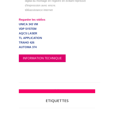
digital du montage en registre en évitant l’épreuve
d’impression avec encre.
téléassistance internet
Regarder les vidéos
UNICA 343 VM
VDP SYSTEM
AQCS LASER
TL APPLICATION
TRAHO 426
AUTOMA 374
INFORMATION TECHNIQUE
ETIQUETTES