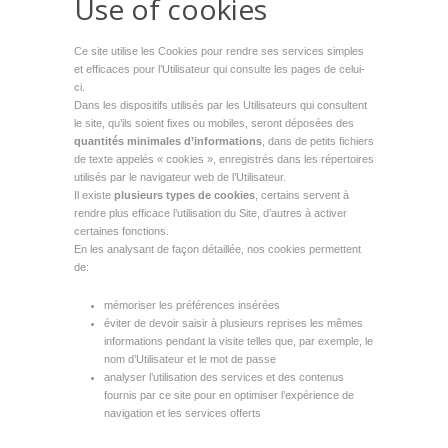
Use of cookies
Ce site utilise les Cookies pour rendre ses services simples
et efficaces pour l’Utilisateur qui consulte les pages de celui-
ci.
Dans les dispositifs utilisés par les Utilisateurs qui consultent
le site, qu’ils soient fixes ou mobiles, seront déposées des
quantités minimales d’informations
, dans de petits fichiers
de texte appelés « cookies », enregistrés dans les répertoires
utilisés par le navigateur web de l’Utilisateur.
Il existe
plusieurs types de cookies
, certains servent à
rendre plus efficace l’utilisation du Site, d’autres à activer
certaines fonctions.
En les analysant de façon détaillée, nos cookies permettent
de:
mémoriser les préférences insérées
éviter de devoir saisir à plusieurs reprises les mêmes
informations pendant la visite telles que, par exemple, le
nom d’Utilisateur et le mot de passe
analyser l’utilisation des services et des contenus
fournis par ce site pour en optimiser l’expérience de
navigation et les services offerts