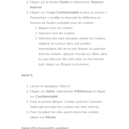
Cliquer sur le bouton
Outils
et sélectionner
Options
Internet
Cliquer sur l’onglet
Confidentialité
et dans la section «
Paramètres » modifier le dispositif de défilement en
fonction de l’action souhaitée pour les cookies :
Bloquer tous les cookies
Autoriser tous les cookies
Sélection des sites desquels obtenir les cookies :
déplacer le curseur dans une position
intermédiaire afin de ne pas bloquer ou autoriser
tous les cookies, appuyer ensuite sur Sites, dans
la case Adresse Site web saisir un site Internet
puis cliquer sur Bloquer ou Autoriser
Safari 6
Lancer le navigateur Safari 6
Cliquer sur
Safari
, sélectionner
Préférences
et cliquer
sur
Confidentialité
Dans la section
Bloquer Cookies
préciser comment
Safari doit accepter les cookies des sites Internet.
Pour visualiser les sites ayant stocké les cookies,
cliquer sur
Détails
Safari iOS (dispositifs mobiles)