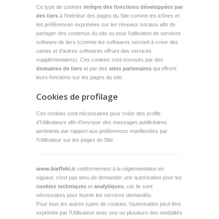
Ce type de cookies
intègre des fonctions développées par
des tiers
à l’intérieur des pages du Site comme les icônes et
les préférences exprimées sur les réseaux sociaux afin de
partager des contenus du site ou pour l’utilisation de services
software de tiers (comme les softwares servant à créer des
cartes et d’autres softwares offrant des services
supplémentaires). Ces cookies sont envoyés par des
domaines de tiers
et par des
sites partenaires
qui offrent
leurs fonctions sur les pages du site.
Cookies de profilage
Ces cookies sont nécessaires pour créer des profils
d’Utilisateurs afin d’envoyer des messages publicitaires
pertinents par rapport aux préférences manifestées par
l’Utilisateur sur les pages du Site.
www.bieffebi.it
conformément à la réglementation en
vigueur, n’est pas tenu de demander une autorisation pour les
cookies techniques
et
analytiques
, car ils sont
nécessaires pour fournir les services demandés.
Pour tous les autres types de cookies, l’autorisation peut être
exprimée par l’Utilisateur avec une ou plusieurs des modalités