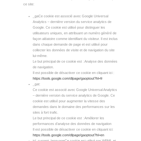
ce site:
_gaCe cookie est associé avec Google Universal
Analytics – dernière version du service analytics de
Google. Ce cookie est utilisé pour distinguer les
utilisateurs uniques, en attribuant un numéro généré de
façon aléatoire comme identifiant du visiteur. Il est inclus
dans chaque demande de page et est utilisé pour
collecter les données de visite et de navigation du site
lui-même.
Le but principal de ce cookie est : Analyse des données
de navigation.
Il est possible de désactiver ce cookie en cliquant ici :
https://tools.google.com/dlpage/gaoptout?hl=fr
_gat:
Ce cookie est associé avec Google Universal Analytics
– dernière version du service analytics de Google. Ce
cookie est utilisé pour augmenter la vitesse des
demandes dans le domaine des performances sur les
sites à fort trafic.
Le but principal de ce cookie est : Améliorer les
performances d’analyse des données de navigation
Il est possible de désactiver ce cookie en cliquant ici:
https://tools.google.com/dlpage/gaoptout?hl=en
icl_current_languageCe cookie est utilisé par WPML et