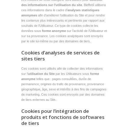
des informations sur l’utilisation du site
. Bieffebì utilisera
ces informations dans le cadre d’
analyses statistiques
anonymes
afin d’améliorer l’utilisation du Site et pour rendre
les contenus plus intéressants et pertinents par rapport aux
souhaits de l’Utilisateur. Ce type de cookies collecte les
données sous
forme anonyme
sur l’activité de l’Utilisateur et
sur sa provenance. Les cookies analytiques sont envoyés
par le site lui-même ou par des domaines de tiers.
Cookies d’analyses de services de
sites tiers
Ces cookies sont utilisés afin de collecter des informations
sur l’
utilisation du Site
par les Utilisateurs sous
forme
anonyme
telles que : pages consultées, durée de
permanence, origines du trafic de provenance, provenance
géographique, âge, sexe et intérêts à des fins de campagnes
de marketing. Ces cookies sont envoyés par des domaines
de tiers externes au Site.
Cookies pour l’intégration de
produits et fonctions de softwares
de tiers