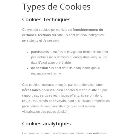
Types de Cookies
Cookies Techniques
Ce type de cookies permet le
bon fonctionnement de
certaines sections du Site
. Ils sont de deux catégories:
persistants et de session:
persistants
: une fois le navigateur fermé, ils ne sont
pas détruits mais demeurent enregistrés jusqu’à une
date d’expiration pré-établie
de session
: ils sont détruits chaque fois que le
navigateur est fermé
Ces cookies, toujours envoyés par notre domaine,
sont
nécessaires pour visualiser correctement le site
et, par
rapport aux services techniques offerts, ils seront donc
toujours utilisés et envoyés
, sauf si l’Utilisateur modifie les
paramètres de son navigateur (empêchant ainsi la
visualisation des pages du site).
Cookies analytiques
Les cookies de cette catégorie sont utilisés pour
collecter