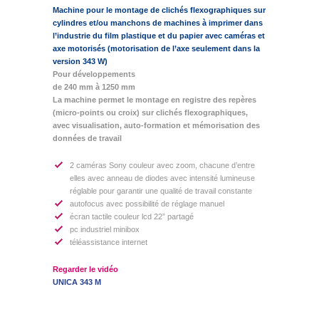
Machine pour le montage de clichés flexographiques sur
cylindres et/ou manchons de machines à imprimer dans
l’industrie du film plastique et du papier avec caméras et
axe motorisés (motorisation de l’axe seulement dans la
version 343 W)
Pour développements
de 240 mm à 1250 mm
La machine permet le montage en registre des repères
(micro-points ou croix) sur clichés flexographiques,
avec visualisation, auto-formation et mémorisation des
données de travail
2 caméras Sony couleur avec zoom, chacune d’entre
elles avec anneau de diodes avec intensité lumineuse
réglable pour garantir une qualité de travail constante
autofocus avec possibilité de réglage manuel
écran tactile couleur lcd 22” partagé
pc industriel minibox
téléassistance internet
Regarder le vidéo
UNICA 343 M