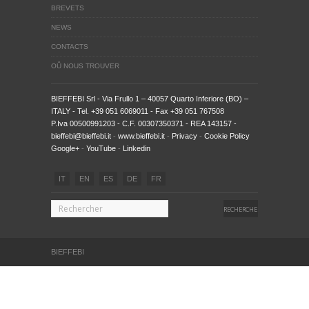
BREVETS
NEWS
CONTACTS
OÛ NOUS TROUVER
BIEFFEBI Srl
- Via Frullo 1 – 40057 Quarto Inferiore (BO) –
ITALY - Tel. +39 051 6069011 - Fax +39 051 767508
P.Iva 00500991203 - C.F. 00307350371 - REA 143157 -
bieffebi@bieffebi.it
-
www.bieffebi.it
-
Privacy
-
Cookie Policy
Google+
-
YouTube
-
Linkedin
IT
EN
ES
DE
FR
BIEFFEBI