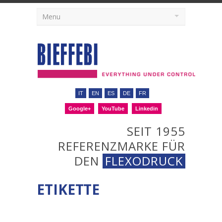
Menu
IT
EN
ES
DE
FR
Google+
YouTube
Linkedin
SEIT 1955
REFERENZMARKE FÜR
DEN
FLEXODRUCK
ETIKETTE