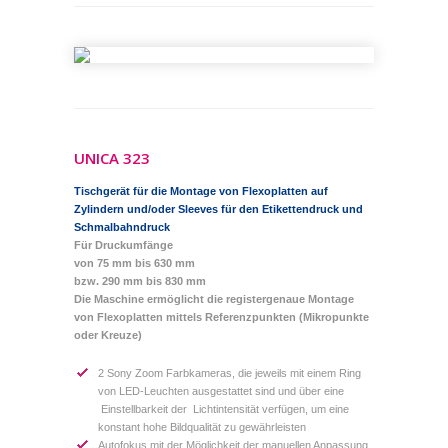
UNICA 323
Tischgerät für die Montage von Flexoplatten auf
Zylindern und/oder Sleeves für den Etikettendruck und
Schmalbahndruck
Für Druckumfänge
von 75 mm bis 630 mm
bzw. 290 mm bis 830 mm
Die Maschine ermöglicht die registergenaue Montage
von Flexoplatten mittels Referenzpunkten (Mikropunkte
oder Kreuze)
2 Sony Zoom Farbkameras, die jeweils mit einem Ring
von LED-Leuchten ausgestattet sind und über eine
Einstellbarkeit der Lichtintensität verfügen, um eine
konstant hohe Bildqualität zu gewährleisten
Autofokus mit der Möglichkeit der manuellen Anpassung