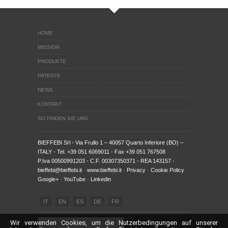
HOME
MISSION
PRODUKTE
PATENTE
NEWS
KONTAKT
SO FINDEN SIE UNS
BIEFFEBI Srl
- Via Frullo 1 – 40057 Quarto Inferiore (BO) –
ITALY - Tel. +39 051 6069011 - Fax +39 051 767508
P.Iva 00500991203 - C.F. 00307350371 - REA 143157 -
bieffebi@bieffebi.it
-
www.bieffebi.it
-
Privacy
-
Cookie Policy
Google+
-
YouTube
-
Linkedin
IT
EN
ES
DE
FR
Wir verwenden Cookies, um die Nutzerbedingungen auf unserer