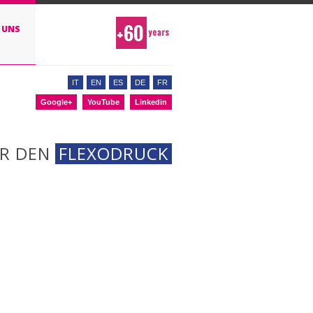
E UNS
IT
EN
ES
DE
FR
Google+
YouTube
Linkedin
ÜR DEN
FLEXODRUCK