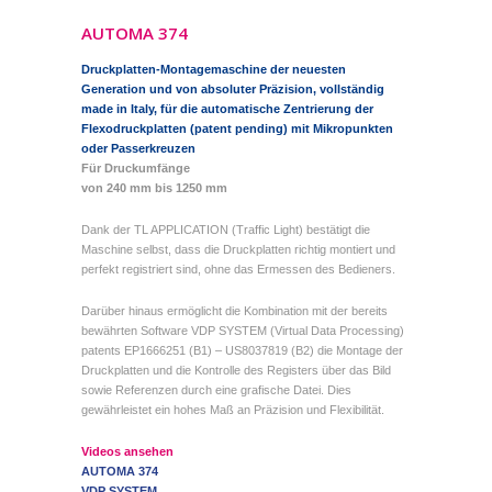
AUTOMA 374
Druckplatten-Montagemaschine der neuesten
Generation und von absoluter Präzision, vollständig
made in Italy, für die automatische Zentrierung der
Flexodruckplatten (patent pending) mit Mikropunkten
oder Passerkreuzen
Für Druckumfänge
von 240 mm bis 1250 mm
Dank der TL APPLICATION (Traffic Light) bestätigt die
Maschine selbst, dass die Druckplatten richtig montiert und
perfekt registriert sind, ohne das Ermessen des Bedieners.
Darüber hinaus ermöglicht die Kombination mit der bereits
bewährten Software VDP SYSTEM (Virtual Data Processing)
patents EP1666251 (B1) – US8037819 (B2) die Montage der
Druckplatten und die Kontrolle des Registers über das Bild
sowie Referenzen durch eine grafische Datei. Dies
gewährleistet ein hohes Maß an Präzision und Flexibilität.
Videos ansehen
AUTOMA 374
VDP SYSTEM