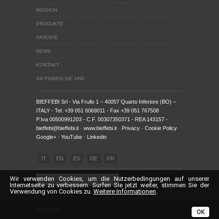
MISSION
PRODUKTE
PATENTE
NEWS
KONTAKT
SO FINDEN SIE UNS
BIEFFEBI Srl
- Via Frullo 1 – 40057 Quarto Inferiore (BO) –
ITALY - Tel. +39 051 6069011 - Fax +39 051 767508
P.Iva 00500991203 - C.F. 00307350371 - REA 143157 -
bieffebi@bieffebi.it
-
www.bieffebi.it
-
Privacy
-
Cookie Policy
Google+
-
YouTube
-
Linkedin
IT
EN
ES
DE
FR
Wir verwenden Cookies, um die Nutzerbedingungen auf unserer
Internetseite zu verbessern. Surfen Sie jetzt weiter, stimmen Sie der
Verwendung von Cookies zu.
Weitere Informationen
.
BIEFFEBI
OK