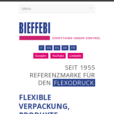
Menu
IT
EN
ES
DE
FR
Google+
YouTube
Linkedin
SEIT 1955
REFERENZMARKE FÜR
DEN
FLEXODRUCK
FLEXIBLE
VERPACKUNG,