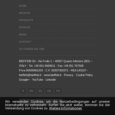
HOME
MISSION
PRODUKTE
PATENTE
NEWS
KONTAKT
SO FINDEN SIE UNS
BIEFFEBI Srl
- Via Frullo 1 – 40057 Quarto Inferiore (BO) –
ITALY - Tel. +39 051 6069011 - Fax +39 051 767508
P.Iva 00500991203 - C.F. 00307350371 - REA 143157 -
bieffebi@bieffebi.it
-
www.bieffebi.it
-
Privacy
-
Cookie Policy
Google+
-
YouTube
-
Linkedin
IT
EN
ES
DE
FR
Wir verwenden Cookies, um die Nutzerbedingungen auf unserer
Internetseite zu verbessern. Surfen Sie jetzt weiter, stimmen Sie der
Verwendung von Cookies zu.
Weitere Informationen
.