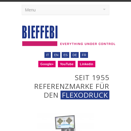
Menu
IT
EN
ES
DE
FR
Google+
YouTube
Linkedin
SEIT 1955
REFERENZMARKE FÜR
DEN
FLEXODRUCK