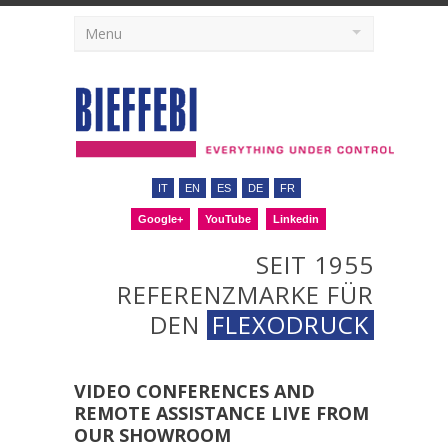
Menu
IT
EN
ES
DE
FR
Google+
YouTube
Linkedin
SEIT 1955
REFERENZMARKE FÜR
DEN
FLEXODRUCK
VIDEO CONFERENCES AND
REMOTE ASSISTANCE LIVE FROM
OUR SHOWROOM