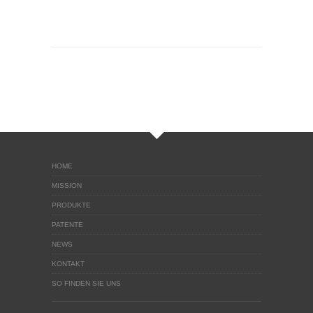
HOME
MISSION
PRODUKTE
PATENTE
NEWS
KONTAKT
SO FINDEN SIE UNS