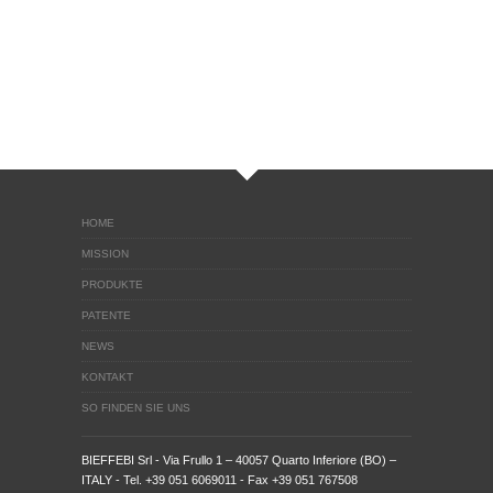
HOME
MISSION
PRODUKTE
PATENTE
NEWS
KONTAKT
SO FINDEN SIE UNS
BIEFFEBI Srl
- Via Frullo 1 – 40057 Quarto Inferiore (BO) –
ITALY - Tel. +39 051 6069011 - Fax +39 051 767508