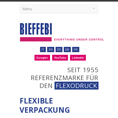
Menu
IT
EN
ES
DE
FR
Google+
YouTube
Linkedin
SEIT 1955
REFERENZMARKE FÜR
DEN
FLEXODRUCK
FLEXIBLE
VERPACKUNG