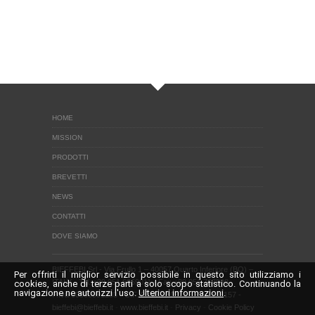
HOME
MISSION
PRODOTTI
BREVETTI
NEWS
CONTATTI
DOVE SIAMO
BIEFFEBI Srl
- Via Frullo 1 – 40057 Quarto Inferiore (BO) –
Per offrirti il miglior servizio possibile in questo sito utilizziamo i
ITALY - Tel. +39 051 6069011 - Fax +39 051 767508
cookies, anche di terze parti a solo scopo statistico. Continuando la
navigazione ne autorizzi l'uso.
Ulteriori informazioni
.
P.Iva 00500991203 - C.F. 00307350371 - REA 143157 -
bieffebi@bieffebi.it
-
www.bieffebi.it
-
Privacy
-
Cookie Policy