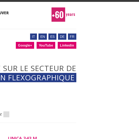
UVER
IT
EN
ES
DE
FR
Google+
YouTube
Linkedin
 SUR LE SECTEUR DE
ON FLEXOGRAPHIQUE
nt
UNICA 343 M