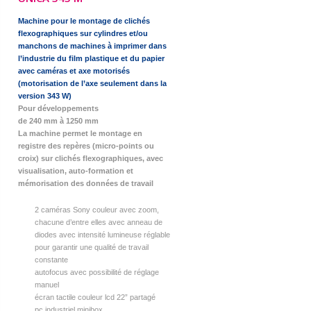
Machine pour le montage de clichés
flexographiques sur cylindres et/ou
manchons de machines à imprimer dans
l’industrie du film plastique et du papier
avec caméras et axe motorisés
(motorisation de l’axe seulement dans la
version 343 W)
Pour développements
de 240 mm à 1250 mm
La machine permet le montage en
registre des repères (micro-points ou
croix) sur clichés flexographiques, avec
visualisation, auto-formation et
mémorisation des données de travail
2 caméras Sony couleur avec zoom,
chacune d’entre elles avec anneau de
diodes avec intensité lumineuse réglable
pour garantir une qualité de travail
constante
autofocus avec possibilité de réglage
manuel
écran tactile couleur lcd 22” partagé
pc industriel minibox