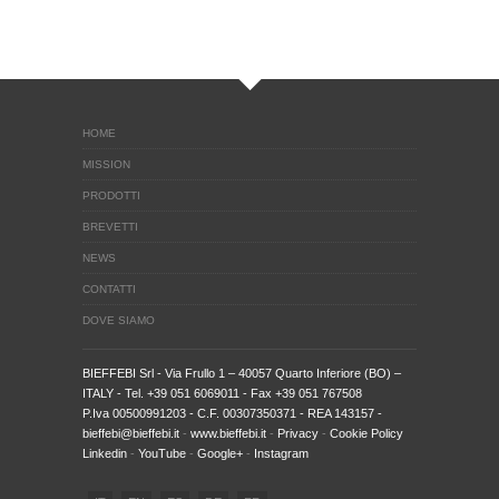
HOME
MISSION
PRODOTTI
BREVETTI
NEWS
CONTATTI
DOVE SIAMO
BIEFFEBI Srl
- Via Frullo 1 – 40057 Quarto Inferiore (BO) –
ITALY - Tel. +39 051 6069011 - Fax +39 051 767508
P.Iva 00500991203 - C.F. 00307350371 - REA 143157 -
bieffebi@bieffebi.it
-
www.bieffebi.it
-
Privacy
-
Cookie Policy
Linkedin
-
YouTube
-
Google+
-
Instagram