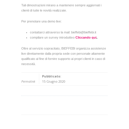
Tali dimostrazioni mirano a mantenere sempre aggiornati i
clienti di tutte le novità realizzate.
Per prenotare una demo live:
contattarci attraverso la mail: bieffebi@bieffebi.it
compilare un survey introduttivo
Cliccando qui
.
Oltre al servizio sopracitato, BIEFFEBI organizza assistenze
live direttamente dalla propria sede con personale altamente
qualificato al fine di fornire supporto ai propri clienti in caso di
necessità.
Pubblicato:
Permalink
15 Giugno 2020