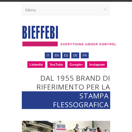
Menu
IT
EN
ES
DE
FR
Linkedin
YouTube
Google+
Instagram
DAL 1955 BRAND DI
RIFERIMENTO PER LA
STAMPA
FLESSOGRAFICA