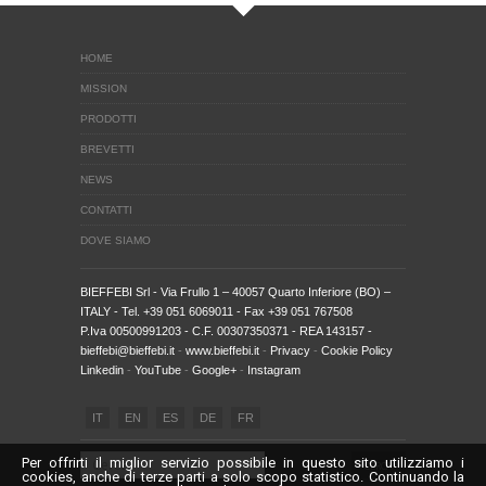
HOME
MISSION
PRODOTTI
BREVETTI
NEWS
CONTATTI
DOVE SIAMO
BIEFFEBI Srl
- Via Frullo 1 – 40057 Quarto Inferiore (BO) –
ITALY - Tel. +39 051 6069011 - Fax +39 051 767508
P.Iva 00500991203 - C.F. 00307350371 - REA 143157 -
bieffebi@bieffebi.it
-
www.bieffebi.it
-
Privacy
-
Cookie Policy
Linkedin
-
YouTube
-
Google+
-
Instagram
IT
EN
ES
DE
FR
Per offrirti il miglior servizio possibile in questo sito utilizziamo i
cookies, anche di terze parti a solo scopo statistico. Continuando la