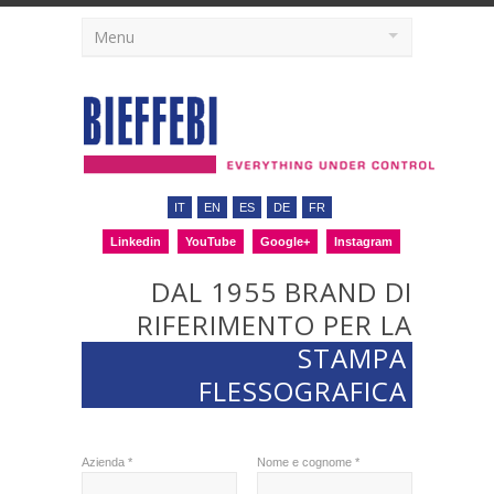
Menu
IT
EN
ES
DE
FR
Linkedin
YouTube
Google+
Instagram
DAL 1955 BRAND DI
RIFERIMENTO PER LA
STAMPA
FLESSOGRAFICA
Azienda *
Nome e cognome *