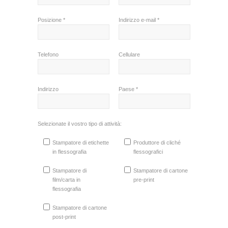
Posizione *
Indirizzo e-mail *
Telefono
Cellulare
Indirizzo
Paese *
Selezionate il vostro tipo di attività:
Stampatore di etichette
Produttore di cliché
in flessografia
flessografici
Stampatore di
Stampatore di cartone
film/carta in
pre-print
flessografia
Stampatore di cartone
post-print